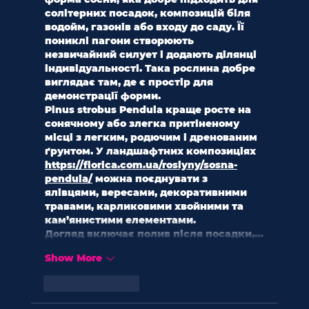
солітерних посадок, композицій біля 
водойм, газонів або входу до саду. Її 
пониклі пагони створюють 
незвичайний силует і додають ділянці 
індивідуальності. Така рослина добре 
виглядає там, де є простір для 
демонстрації форми.
Pinus strobus Pendula краще росте на 
сонячному або злегка притіненому 
місці з легким, родючим і дренованим 
ґрунтом. У ландшафтних композиціях 
https://florica.com.ua/roslyny/sosna-
pendula/
 можна поєднувати з 
ялівцями, вересами, декоративними 
травами, карликовими хвойними та 
кам’янистими елементами.
Догляд включає полив після посадки,…
Show More
Like
Reply