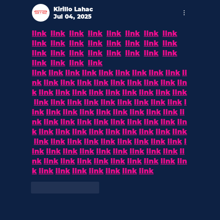
Kirillo Lahac
Jul 04, 2025
link
link
link
link
link
link
link
link
link
link
link
link
link
link
link
link
link
link
link
link
link
link
link
link
link
link
link
link
link
link
link
link
link
link
link
link
link
li
nk
link
link
link
link
link
link
link
link
lin
k
link
link
link
link
link
link
link
link
link
link
link
link
link
link
link
link
link
link
l
ink
link
link
link
link
link
link
link
link
li
nk
link
link
link
link
link
link
link
link
lin
k
link
link
link
link
link
link
link
link
link
link
link
link
link
link
link
link
link
link
l
ink
link
link
link
link
link
link
link
link
li
nk
link
link
link
link
link
link
link
link
lin
k
link
link
link
link
link
link
link
Like
Reply